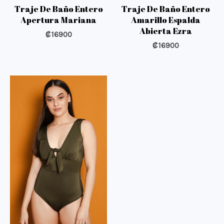
Traje De Baño Entero
Traje De Baño Entero
Apertura Mariana
Amarillo Espalda
Abierta Ezra
₡
16900
₡
16900