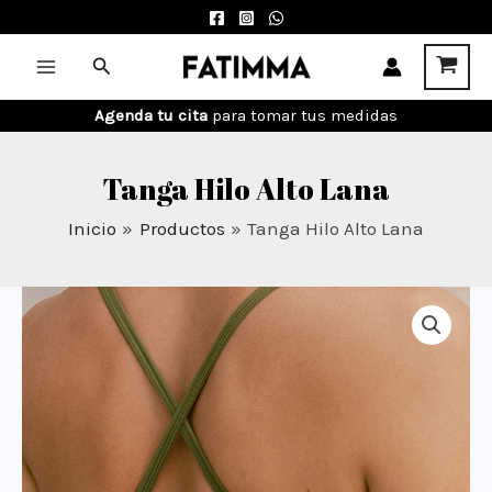
Ir
al
Buscar
Main
contenido
Agenda tu cita
para tomar tus medidas
Menu
Tanga Hilo Alto Lana
Inicio
Productos
Tanga Hilo Alto Lana