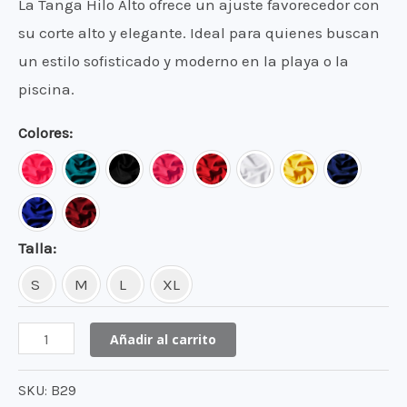
La Tanga Hilo Alto ofrece un ajuste favorecedor con
su corte alto y elegante. Ideal para quienes buscan
un estilo sofisticado y moderno en la playa o la
piscina.
Colores
Talla
S
M
L
XL
Tanga
Añadir al carrito
Hilo
SKU:
B29
Alto