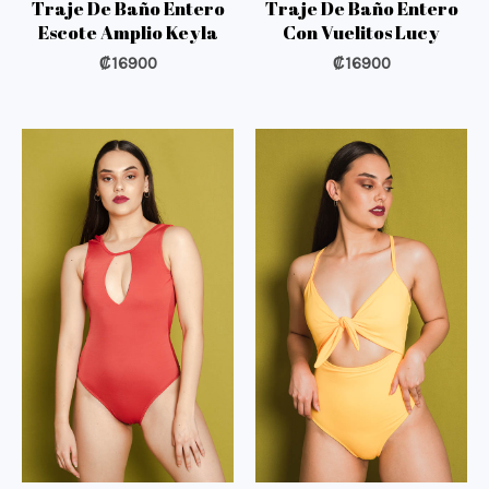
Traje De Baño Entero
Traje De Baño Entero
Escote Amplio Keyla
Con Vuelitos Lucy
₡
16900
₡
16900