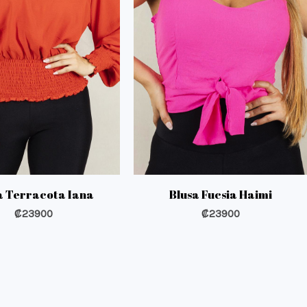
a Terracota Iana
Blusa Fucsia Haimi
₡
23900
₡
23900