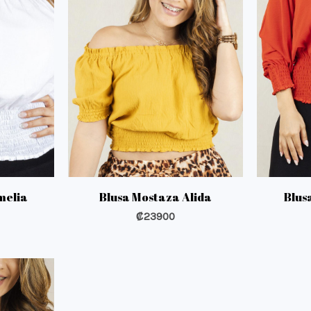
melia
Blusa Mostaza Alida
Blus
₡
23900