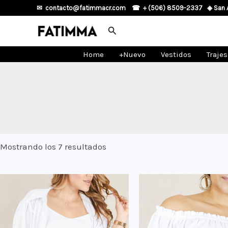
Ir
✉ contacto@fatimmacr.com
☎
+ (506) 8509-2337
◈
San 
al
Buscar
contenido
Home
+Nuevo
Vestidos
Traje
Ordenado
Mostrando los 7 resultados
por
los
últimos