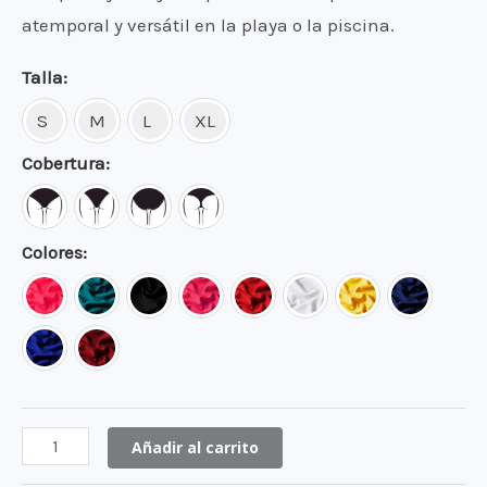
atemporal y versátil en la playa o la piscina.
Talla
S
M
L
XL
Cobertura
Colores
Entero
Añadir al carrito
de