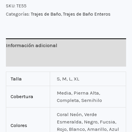
SKU:
TE55
Baño
Categorías:
Trajes de Baño
,
Trajes de Baño Enteros
Negro
Kora
cantidad
Información adicional
Valoraciones (0)
Talla
S, M, L, XL
Media, Pierna Alta,
Cobertura
Completa, Semihilo
Coral Neón, Verde
Esmeralda, Negro, Fucsia,
Colores
Rojo, Blanco, Amarillo, Azul