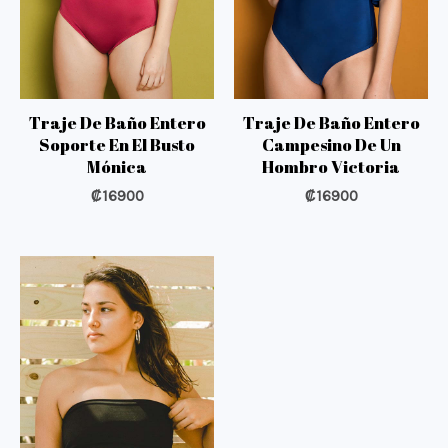
Traje De Baño Entero
Traje De Baño Entero
Soporte En El Busto
Campesino De Un
Mónica
Hombro Victoria
₡
16900
₡
16900