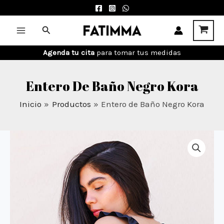
Ir
al
Buscar
Main
contenido
Agenda tu cita
para tomar tus medidas
Menu
Entero De Baño Negro Kora
Inicio
Productos
Entero de Baño Negro Kora